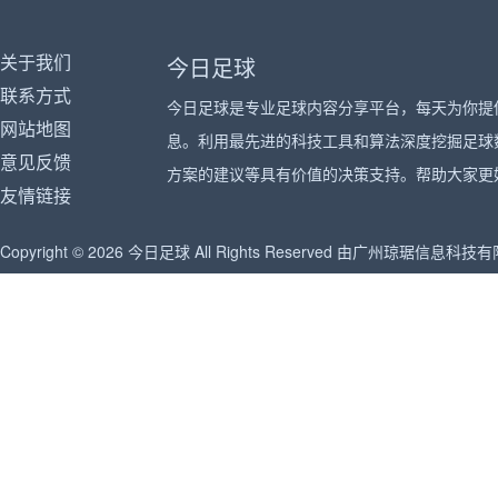
关于我们
今日足球
联系方式
今日足球是专业足球内容分享平台，每天为你提
网站地图
息。利用最先进的科技工具和算法深度挖掘足球
意见反馈
方案的建议等具有价值的决策支持。帮助大家更
友情链接
Copyright © 2026
今日足球
All Rights Reserved 由广州琼琚信息