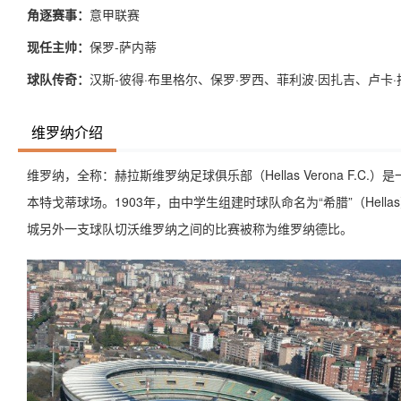
角逐赛事：
意甲联赛
现任主帅：
保罗-萨内蒂
球队传奇：
汉斯-彼得·布里格尔、保罗·罗西、菲利波·因扎吉、卢卡·
维罗纳介绍
维罗纳，全称：赫拉斯维罗纳足球俱乐部（Hellas Verona F.
本特戈蒂球场。1903年，由中学生组建时球队命名为“希腊”（Hell
城另外一支球队切沃维罗纳之间的比赛被称为维罗纳德比。