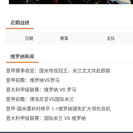
近期战绩
日期
赛事
主队
维罗纳新闻
意甲赛季收官：国米夺双冠王，米兰尤文共赴欧联
意甲前瞻：维罗纳VS罗马
意大利甲级联赛：维罗纳 VS 罗马
意甲前瞻：博洛尼亚VS国际米兰
意甲-国米遭补时绝平 1-1维罗纳错失扩大领先良机
意大利甲级联赛：国际米兰 VS 维罗纳