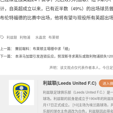
计，自英超成立以来，已有近半数（49%）的出场球员曾
布伦特福德的比赛中出场，他将有望与现役所有英超出场
利兹联
利物浦
水晶宫
布莱顿
上一篇： 賽前報料：布莱顿主場穩中求「細」
下一篇： 本泽马加盟引发连锁反应，努涅斯寻求离队或致利物浦损失120
声明：该文观点仅代表作者本人，今日足
利兹联(Leeds United F.C)
进入
利兹联足球俱乐部（Leeds United F
球场。利兹联的前身是成立于1904年的利兹城
月17日正式成立。 [10]主场为埃兰路球场，共
乐部的球衣主色调改为白色，利兹联因此得名